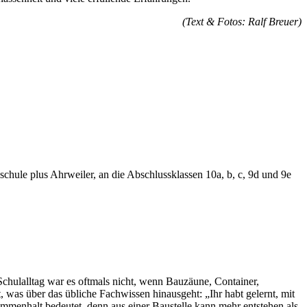
(Text & Fotos: Ralf Breuer)
schule plus Ahrweiler, an die Abschlussklassen 10a, b, c, 9d und 9e
Schulalltag war es oftmals nicht, wenn Bauzäune, Container,
was über das übliche Fachwissen hinausgeht: „Ihr habt gelernt, mit
mmenhalt bedeutet, denn aus einer Baustelle kann mehr entstehen als