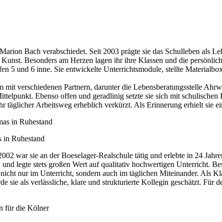
rion Bach verabschiedet. Seit 2003 prägte sie das Schulleben als Leh
 Kunst. Besonders am Herzen lagen ihr ihre Klassen und die persönlich
en 5 und 6 inne. Sie entwickelte Unterrichtsmodule, stellte Materialb
 mit verschiedenen Partnern, darunter die Lebensberatungsstelle Ahrwe
Mittelpunkt. Ebenso offen und geradlinig setzte sie sich mit schulisch
 täglicher Arbeitsweg erheblich verkürzt. Als Erinnerung erhielt sie e
s in Ruhestand
002 war sie an der Boeselager-Realschule tätig und erlebte in 24 Jahre
, und legte stets großen Wert auf qualitativ hochwertigen Unterricht. B
 nicht nur im Unterricht, sondern auch im täglichen Miteinander. Als Kl
ie als verlässliche, klare und strukturierte Kollegin geschätzt. Für d