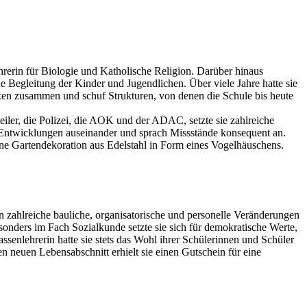
rerin für Biologie und Katholische Religion. Darüber hinaus
e Begleitung der Kinder und Jugendlichen. Über viele Jahre hatte sie
oxen zusammen und schuf Strukturen, von denen die Schule bis heute
iler, die Polizei, die AOK und der ADAC, setzte sie zahlreiche
en Entwicklungen auseinander und sprach Missstände konsequent an.
ine Gartendekoration aus Edelstahl in Form eines Vogelhäuschens.
n zahlreiche bauliche, organisatorische und personelle Veränderungen
esonders im Fach Sozialkunde setzte sie sich für demokratische Werte,
assenlehrerin hatte sie stets das Wohl ihrer Schülerinnen und Schüler
en neuen Lebensabschnitt erhielt sie einen Gutschein für eine