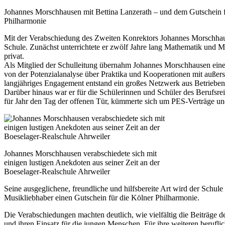
Johannes Morschhausen mit Bettina Lanzerath – und dem Gutschein f
Philharmonie
Mit der Verabschiedung des Zweiten Konrektors Johannes Morschhausen
Schule. Zunächst unterrichtete er zwölf Jahre lang Mathematik und M
privat.
Als Mitglied der Schulleitung übernahm Johannes Morschhausen eine 
von der Potenzialanalyse über Praktika und Kooperationen mit außers
langjähriges Engagement entstand ein großes Netzwerk aus Betrieben,
Darüber hinaus war er für die Schülerinnen und Schüler des Berufsrei
für Jahr den Tag der offenen Tür, kümmerte sich um PES-Verträge und
Johannes Morschhausen verabschiedete sich mit
einigen lustigen Anekdoten aus seiner Zeit an der
Boeselager-Realschule Ahrweiler
Seine ausgeglichene, freundliche und hilfsbereite Art wird der Schul
Musikliebhaber einen Gutschein für die Kölner Philharmonie.
Die Verabschiedungen machten deutlich, wie vielfältig die Beiträge d
und ihren Einsatz für die jungen Menschen. Für ihre weiteren berufl