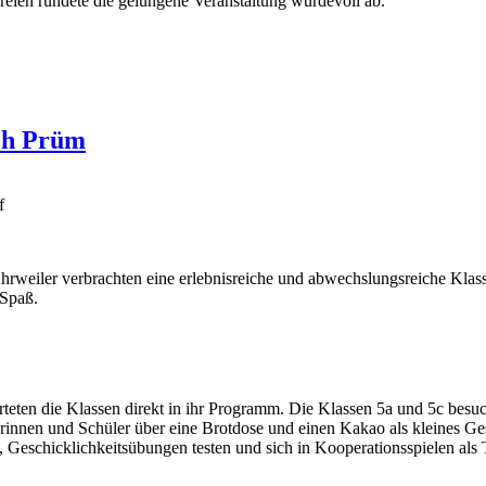
reien rundete die gelungene Veranstaltung würdevoll ab.
ach Prüm
Ahrweiler verbrachten eine erlebnisreiche und abwechslungsreiche Klass
 Spaß.
ten die Klassen direkt in ihr Programm. Die Klassen 5a und 5c besu
erinnen und Schüler über eine Brotdose und einen Kakao als kleines G
n, Geschicklichkeitsübungen testen und sich in Kooperationsspielen al