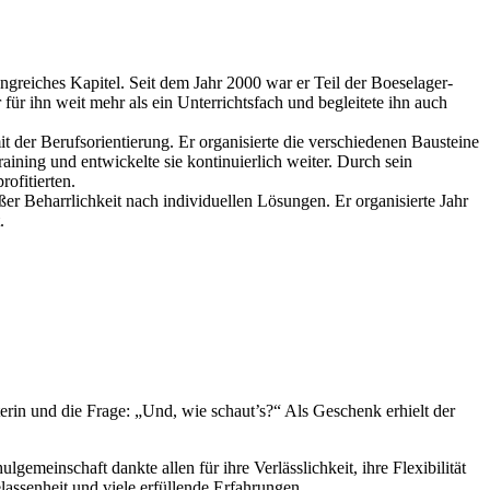
greiches Kapitel. Seit dem Jahr 2000 war er Teil der Boeselager-
r ihn weit mehr als ein Unterrichtsfach und begleitete ihn auch
der Berufsorientierung. Er organisierte die verschiedenen Bausteine
ining und entwickelte sie kontinuierlich weiter. Durch sein
ofitierten.
er Beharrlichkeit nach individuellen Lösungen. Er organisierte Jahr
.
terin und die Frage: „Und, wie schaut’s?“ Als Geschenk erhielt der
meinschaft dankte allen für ihre Verlässlichkeit, ihre Flexibilität
assenheit und viele erfüllende Erfahrungen.