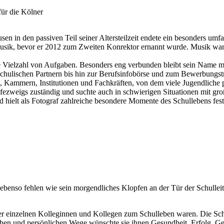
ür die Kölner
 in den passiven Teil seiner Altersteilzeit endete ein besonders umfan
usik, bevor er 2012 zum Zweiten Konrektor ernannt wurde. Musik war fü
Vielzahl von Aufgaben. Besonders eng verbunden bleibt sein Name mit 
chulischen Partnern bis hin zur Berufsinfobörse und zum Bewerbungstra
 Kammern, Institutionen und Fachkräften, von dem viele Jugendliche pr
fezweigs zuständig und suchte auch in schwierigen Situationen mit groß
 hielt als Fotograf zahlreiche besondere Momente des Schullebens fest
e ebenso fehlen wie sein morgendliches Klopfen an der Tür der Schullei
er einzelnen Kolleginnen und Kollegen zum Schulleben waren. Die Schulge
ichen und persönlichen Wege wünschte sie ihnen Gesundheit, Erfolg, Gel