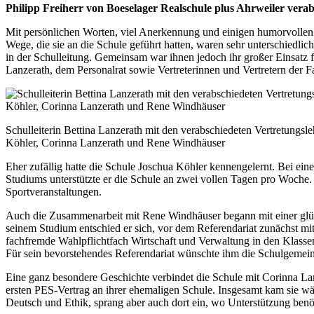
Philipp Freiherr von Boeselager Realschule plus Ahrweiler verab
Mit persönlichen Worten, viel Anerkennung und einigen humorvollen
Wege, die sie an die Schule geführt hatten, waren sehr unterschiedl
in der Schulleitung. Gemeinsam war ihnen jedoch ihr großer Einsatz 
Lanzerath, dem Personalrat sowie Vertreterinnen und Vertretern der F
Schulleiterin Bettina Lanzerath mit den verabschiedeten Vertretungsl
Köhler, Corinna Lanzerath und Rene Windhäuser
Eher zufällig hatte die Schule Joschua Köhler kennengelernt. Bei ein
Studiums unterstützte er die Schule an zwei vollen Tagen pro Woche.
Sportveranstaltungen.
Auch die Zusammenarbeit mit Rene Windhäuser begann mit einer glüc
seinem Studium entschied er sich, vor dem Referendariat zunächst mit
fachfremde Wahlpflichtfach Wirtschaft und Verwaltung in den Klassen
Für sein bevorstehendes Referendariat wünschte ihm die Schulgemeins
Eine ganz besondere Geschichte verbindet die Schule mit Corinna Lan
ersten PES-Vertrag an ihrer ehemaligen Schule. Insgesamt kam sie wä
Deutsch und Ethik, sprang aber auch dort ein, wo Unterstützung benö