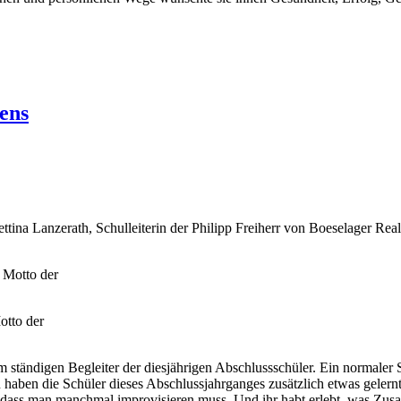
bens
tina Lanzerath, Schulleiterin der Philipp Freiherr von Boeselager Real
otto der
 ständigen Begleiter der diesjährigen Abschlussschüler. Ein normaler 
ben die Schüler dieses Abschlussjahrganges zusätzlich etwas gelernt, 
 dass man manchmal improvisieren muss. Und ihr habt erlebt, was Zusa