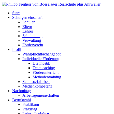
Start
Schulgemeinschaft
Schüler
Eltern
Lehrer
Schulleitung
Verwaltung
Förderverein
Profil
Wahlpflichtfachangebot
Individuelle Förderung
Diagnostik
Teamteaching
Förderunterricht
Methodentraining
Schulsozialarbeit
Medienkompetenz
Nachmittag
Arbeitsgemeinschaften
Berufswahl
Praktikum
Praxistag
Lehrstellenbörse