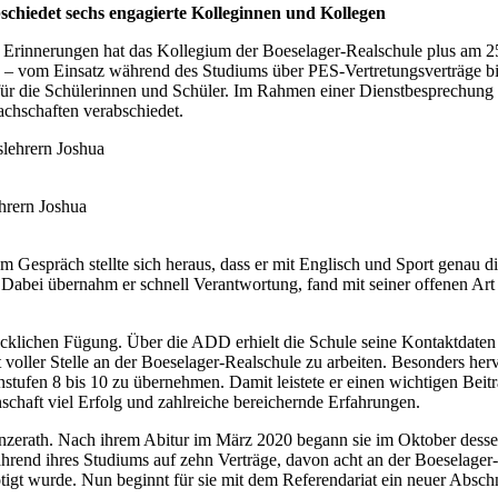
schiedet sechs engagierte Kolleginnen und Kollegen
 Erinnerungen hat das Kollegium der Boeselager-Realschule plus am 25
ich – vom Einsatz während des Studiums über PES-Vertretungsverträge bi
für die Schülerinnen und Schüler. Im Rahmen einer Dienstbesprechung 
achschaften verabschiedet.
ehrern Joshua
em Gespräch stellte sich heraus, dass er mit Englisch und Sport genau 
 Dabei übernahm er schnell Verantwortung, fand mit seiner offenen Ar
klichen Fügung. Über die ADD erhielt die Schule seine Kontaktdaten 
 voller Stelle an der Boeselager-Realschule zu arbeiten. Besonders herv
stufen 8 bis 10 zu übernehmen. Damit leistete er einen wichtigen Beitr
chaft viel Erfolg und zahlreiche bereichernde Erfahrungen.
zerath. Nach ihrem Abitur im März 2020 begann sie im Oktober desselb
hrend ihres Studiums auf zehn Verträge, davon acht an der Boeselager-R
tigt wurde. Nun beginnt für sie mit dem Referendariat ein neuer Absch