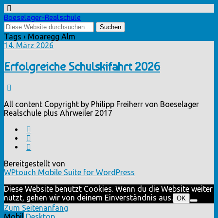
Boeselager-Realschule
Tags › Moaregg Alm
14. März 2026
Erfolgreiche Schulskifahrt 2026
All content Copyright by Philipp Freiherr von Boeselager
Realschule plus Ahrweiler 2017
Bereitgestellt von
WPtouch Mobile Suite for WordPress
Diese Website benutzt Cookies. Wenn du die Website weiter
nutzt, gehen wir von deinem Einverständnis aus.
OK
Zum Seitenanfang
Mobil
Desktop