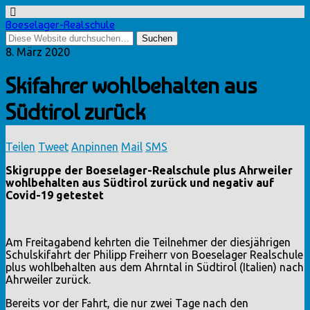
Boeselager-Realschule
8. März 2020
Skifahrer wohlbehalten aus
Südtirol zurück
Teilen
Tweet
Anpinnen
Mail
SMS
Skigruppe der Boeselager-Realschule plus Ahrweiler
wohlbehalten aus Südtirol zurück und negativ auf
Covid-19 getestet
Am Freitagabend kehrten die Teilnehmer der diesjährigen
Schulskifahrt der Philipp Freiherr von Boeselager Realschule
plus wohlbehalten aus dem Ahrntal in Südtirol (Italien) nach
Ahrweiler zurück.
Bereits vor der Fahrt, die nur zwei Tage nach den