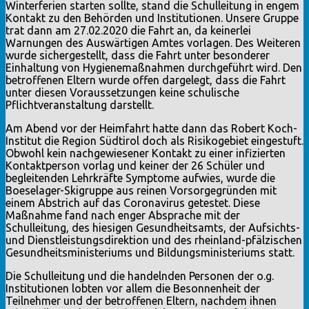
Winterferien starten sollte, stand die Schulleitung in engem
Kontakt zu den Behörden und Institutionen. Unsere Gruppe
trat dann am 27.02.2020 die Fahrt an, da keinerlei
Warnungen des Auswärtigen Amtes vorlagen. Des Weiteren
wurde sichergestellt, dass die Fahrt unter besonderer
Einhaltung von Hygienemaßnahmen durchgeführt wird. Den
betroffenen Eltern wurde offen dargelegt, dass die Fahrt
unter diesen Voraussetzungen keine schulische
Pflichtveranstaltung darstellt.
Am Abend vor der Heimfahrt hatte dann das Robert Koch-
Institut die Region Südtirol doch als Risikogebiet eingestuft.
Obwohl kein nachgewiesener Kontakt zu einer infizierten
Kontaktperson vorlag und keiner der 26 Schüler und
begleitenden Lehrkräfte Symptome aufwies, wurde die
Boeselager-Skigruppe aus reinen Vorsorgegründen mit
einem Abstrich auf das Coronavirus getestet. Diese
Maßnahme fand nach enger Absprache mit der
Schulleitung, des hiesigen Gesundheitsamts, der Aufsichts-
und Dienstleistungsdirektion und des rheinland-pfälzischen
Gesundheitsministeriums und Bildungsministeriums statt.
Die Schulleitung und die handelnden Personen der o.g.
Institutionen lobten vor allem die Besonnenheit der
Teilnehmer und der betroffenen Eltern, nachdem ihnen