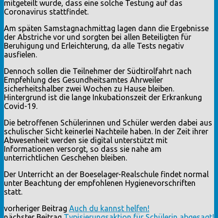
mitgeteilt wurde, dass eine solche Testung auf das
Coronavirus stattfindet.
Am späten Samstagnachmittag lagen dann die Ergebnisse
der Abstriche vor und sorgten bei allen Beteiligten für
Beruhigung und Erleichterung, da alle Tests negativ
ausfielen.
Dennoch sollen die Teilnehmer der Südtirolfahrt nach
Empfehlung des Gesundheitsamtes Ahrweiler
sicherheitshalber zwei Wochen zu Hause bleiben.
Hintergrund ist die lange Inkubationszeit der Erkrankung
Covid-19.
Die betroffenen Schülerinnen und Schüler werden dabei aus
schulischer Sicht keinerlei Nachteile haben. In der Zeit ihrer
Abwesenheit werden sie digital unterstützt mit
Informationen versorgt, so dass sie nahe am
unterrichtlichen Geschehen bleiben.
Der Unterricht an der Boeselager-Realschule findet normal
unter Beachtung der empfohlenen Hygienevorschriften
statt.
vorheriger Beitrag
Auch du kannst helfen!
nächster Beitrag
Typisierungsaktion für Schülerin abgesagt!