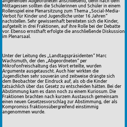
angehenden Abgeordneten anschließend, denn nach dem
Mittagessen sollten die Schülerinnen und Schüler in einem
Rollenspiel eine Plenarsitzung zum Thema „Social-Media-
Verbot für Kinder und Jugendliche unter 16 Jahren“
nachstellen. Sehr gewissenhaft bereiteten sich die Kinder,
aufgeteilt in drei Fraktionen, auf ihre Rolle bei der Debatte
vor. Ebenso ernsthaft erfolgte die anschließende Diskussion
im Plenarsaal.
Unter der Leitung des „Landtagspräsidenten“ Marc
Wachsmuth, der den „Abgeordneten“ per
Mikrofonfreischaltung das Wort erteilte, wurden
Argumente ausgetauscht. Auch hier wirkten die
Jugendlichen sehr souverän und zeitweise drängte sich
dem Beobachter der Eindruck auf, als ob die Kinder
tatsächlich über das Gesetz zu entscheiden hätten. Bei der
Abstimmung kam es dann noch zu einem Kuriosum. Die
Fraktionen brachten nach kurzem Austausch gemeinsam
einen neuen Gesetzesvorschlag zur Abstimmung, der als
Kompromiss fraktionsübergreifend einstimmig
angenommen wurde.