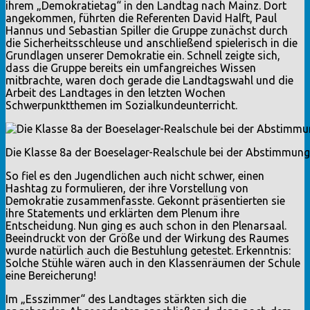
ihrem „Demokratietag“ in den Landtag nach Mainz. Dort
angekommen, führten die Referenten David Halft, Paul
Hannus und Sebastian Spiller die Gruppe zunächst durch
die Sicherheitsschleuse und anschließend spielerisch in die
Grundlagen unserer Demokratie ein. Schnell zeigte sich,
dass die Gruppe bereits ein umfangreiches Wissen
mitbrachte, waren doch gerade die Landtagswahl und die
Arbeit des Landtages in den letzten Wochen
Schwerpunktthemen im Sozialkundeunterricht.
Die Klasse 8a der Boeselager-Realschule bei der Abstimmung
So fiel es den Jugendlichen auch nicht schwer, einen
Hashtag zu formulieren, der ihre Vorstellung von
Demokratie zusammenfasste. Gekonnt präsentierten sie
ihre Statements und erklärten dem Plenum ihre
Entscheidung. Nun ging es auch schon in den Plenarsaal.
Beeindruckt von der Größe und der Wirkung des Raumes
wurde natürlich auch die Bestuhlung getestet. Erkenntnis:
Solche Stühle wären auch in den Klassenräumen der Schule
eine Bereicherung!
Im „Esszimmer“ des Landtages stärkten sich die