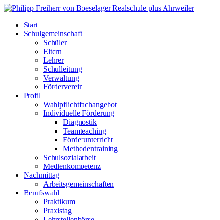
Start
Schulgemeinschaft
Schüler
Eltern
Lehrer
Schulleitung
Verwaltung
Förderverein
Profil
Wahlpflichtfachangebot
Individuelle Förderung
Diagnostik
Teamteaching
Förderunterricht
Methodentraining
Schulsozialarbeit
Medienkompetenz
Nachmittag
Arbeitsgemeinschaften
Berufswahl
Praktikum
Praxistag
Lehrstellenbörse