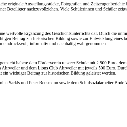
e originale Ausstellungsstücke, Fotografien und Zeitzeugenberichte be
r Beteiligter nachzuvollziehen. Viele Schülerinnen und Schüler zeigte
eine wertvolle Ergänzung des Geschichtsunterrichts dar. Durch die unm
ichtigen Beitrag zur historischen Bildung sowie zur Entwicklung eine
hr eindrucksvoll, informativ und nachhaltig wahrgenommen
ch gemacht haben: dem Förderverein unserer Schule mit 2.500 Euro, de
rn Ahrweiler und dem Lions Club Ahrweiler mit jeweils 500 Euro. Durc
t ein wichtiger Beitrag zur historischen Bildung geleistet werden.
rnina Sarkis und Peter Bensmann sowie dem Schulsozialarbeiter Bode 