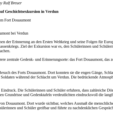
by Ralf Breuer
auf Geschichtsexkursion in Verdun
aumont bei Verdun
n der Erinnerung an den Ersten Weltkrieg und seine Folgen für Europa.
assenkriegs. Ziel der Exkursion war es, den Schülerinnen und Schülern 
machen.
rere zentrale Gedenk- und Erinnerungsorte: das Fort Douaumont, das
 Besuch des Forts Douaumont. Dort konnten sie die engen Gänge, Schla
 Soldaten während der Schlacht um Verdun. Die bedrückende Atmosphä
n Eindruck. Die Schülerinnen und Schüler erfuhren, dass zahlreiche Dö
n Grundrisse und Gedenktafeln verdeutlichten eindrucksvoll die langfr
n Douaumont. Dort wurde sichtbar, welches Ausmaß die menschlichen 
hülerinnen und Schüler greifbar und führte zu nachdenklichen Gespräc