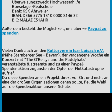
Überweisungszweck: Hochwasserhilfe
Boeselager-Realschule
Bank: KSK Ahrweiler
IBAN: DE66 5775 1310 0000 8146 32
BIC: MALADE51AHR
Außerdem besteht die Möglichkeit, uns über –>
Paypal
zu
spenden
Vielen Dank auch an den
Kulturverein Isar Loisach e.V.
(Nähe Starnberger See – Bayern), der vergangene Woche ein
Konzert mit “The O’Reillys and the Paddyhats”
veranstaltete & streamte und zu einer Paypal-
Spendenaktion zugunsten der Opfer der Flutkatastrophe
aufrief.
Da diese Spenden an ein Projekt direkt vor Ort und nicht an
eine der großen Organisationen gehen sollte, fiel die Wahl
auf die Spendenaktion unserer Schule.