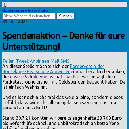
Boeselager-Realschule
31. Juli 2021
Spendenaktion – Danke für eure
Unterstützung!
Teilen
Tweet
Anpinnen
Mail
SMS
An dieser Stelle möchte sich der
Förderverein der
Boeselager-Realschule Ahrweiler
einmal bei allen bedanken,
die unsere Schulgemeinschaft nach dieser unsäglichen
Flutkatastrophe bisher mit Geldspenden bedacht haben! Da
ist einfach Wahnsinn…
Und es ist noch nicht mal das Geld alleine, sondern dieses
Gefühl, dass wir nicht alleine gelassen werden, dass da
jemand an uns denkt!
Stand 30.7.21 konnten wir bereits sagenhafte 23.700 Euro
als Soforthilfe schnell und unbürokratisch an betroffene
Schülerfamilien auszahlen…