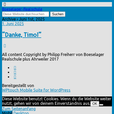
Boeselager-Realschule
Archive › Juni 1st, 2025
1. Juni 2025
“Danke, Timo!”
All content Copyright by Philipp Freiherr von Boeselager
Realschule plus Ahrweiler 2017
Bereitgestellt von
WPtouch Mobile Suite for WordPress
Diese Website benutzt Cookies. Wenn du die Website weiter
nutzt, gehen wir von deinem Einverständnis aus.
OK
Zum Seitenanfang
Mobil
Desktop