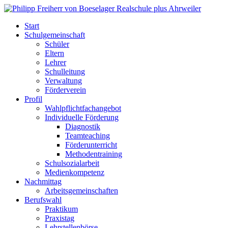
Start
Schulgemeinschaft
Schüler
Eltern
Lehrer
Schulleitung
Verwaltung
Förderverein
Profil
Wahlpflichtfachangebot
Individuelle Förderung
Diagnostik
Teamteaching
Förderunterricht
Methodentraining
Schulsozialarbeit
Medienkompetenz
Nachmittag
Arbeitsgemeinschaften
Berufswahl
Praktikum
Praxistag
Lehrstellenbörse