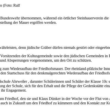
s (Foto: Ralf
undeswehr übernommen, während ein örtlicher Steinhauerverein die Gra
tellung der Mauer ergriffen werden.
ährleisten, denn jüdische Gräber dürfen niemals gestört oder eingeebn
Vorsitzenden der Kultusgemeinde sowie den jüdischen Gemeinden in R
igt und Absperrungen vorgenommen, um den Ort zu schützen.
g zum Wiederaufbau der Friedhofsmauer. Der rheinland-pfälzische Inne
t den Startschuss für den denkmalgerechten Wiederaufbau der Friedho
lschule Ahrweiler , darunter Schülerinnen und Schüler der Klasse 10c 
g der Schule, sich für den Erhalt und die Pflege der Gedenkstätte einzu
r ihr Engagement.
 Friedhof, den sie und Klaus Dünker in der Woche vor der Flut von A
ch auch in Zukunft um den Friedhof zu kümmern und den Kontakt zur K