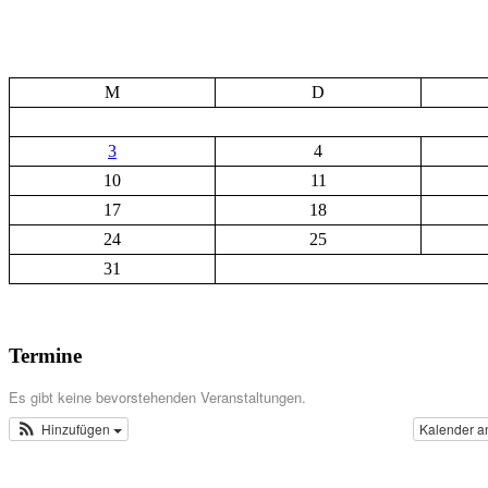
M
D
3
4
10
11
17
18
24
25
31
Termine
Es gibt keine bevorstehenden Veranstaltungen.
Hinzufügen
Kalender a