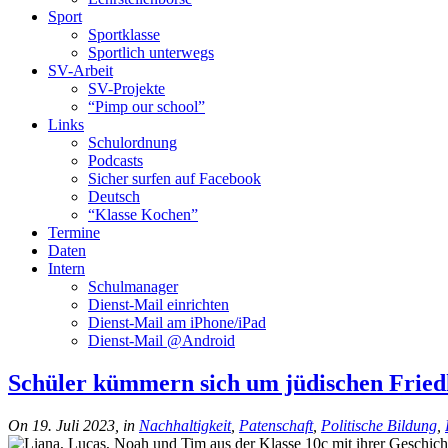
Sport
Sportklasse
Sportlich unterwegs
SV-Arbeit
SV-Projekte
“Pimp our school”
Links
Schulordnung
Podcasts
Sicher surfen auf Facebook
Deutsch
“Klasse Kochen”
Termine
Daten
Intern
Schulmanager
Dienst-Mail einrichten
Dienst-Mail am iPhone/iPad
Dienst-Mail @Android
Schüler kümmern sich um jüdischen Fried
On 19. Juli 2023, in
Nachhaltigkeit
,
Patenschaft
,
Politische Bildung
,