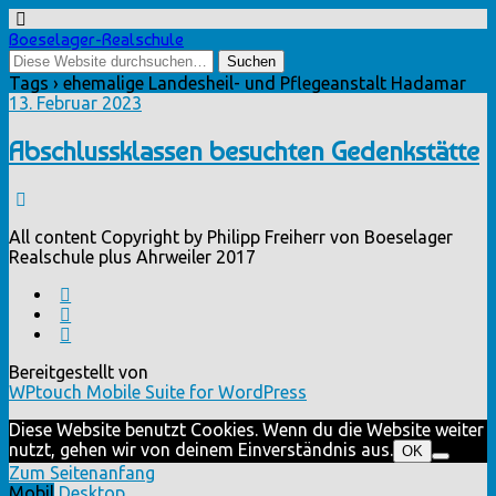
Boeselager-Realschule
Tags › ehemalige Landesheil- und Pflegeanstalt Hadamar
13. Februar 2023
Abschlussklassen besuchten Gedenkstätte
All content Copyright by Philipp Freiherr von Boeselager
Realschule plus Ahrweiler 2017
Bereitgestellt von
WPtouch Mobile Suite for WordPress
Diese Website benutzt Cookies. Wenn du die Website weiter
nutzt, gehen wir von deinem Einverständnis aus.
OK
Zum Seitenanfang
Mobil
Desktop