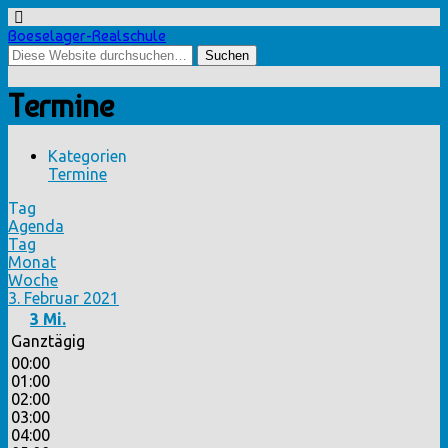
Boeselager-Realschule
Termine
Kategorien
Termine
Tag
Agenda
Tag
Monat
Woche
3. Februar 2021
3
Mi.
Ganztägig
00:00
01:00
02:00
03:00
04:00