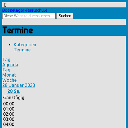
Boeselager-Realschule
Termine
Kategorien
Termine
Tag
Agenda
Tag
Monat
Woche
28. Januar 2023
28
Sa.
Ganztägig
00:00
01:00
02:00
03:00
04:00