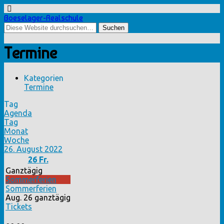
Boeselager-Realschule
Termine
Kategorien
Termine
Tag
Agenda
Tag
Monat
Woche
26. August 2022
26
Fr.
Ganztägig
Sommerferien
Sommerferien
Aug. 26
ganztägig
Tickets