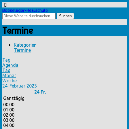
Boeselager-Realschule
Termine
Kategorien
Termine
Tag
Agenda
Tag
Monat
Woche
24. Februar 2023
24
Fr.
Ganztägig
00:00
01:00
02:00
03:00
04:00