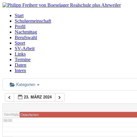
02:00
Start
Schulgemeinschaft
Profil
03:00
Nachmittag
Berufswahl
Sport
04:00
SV-Arbeit
Links
Termine
Daten
05:00
Intern
06:00
Kategorien
23. MÄRZ 2024
07:00
Ganztägig
Osterferien
08:00