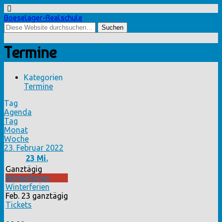
Boeselager-Realschule
Termine
Kategorien
Termine
Tag
Agenda
Tag
Monat
Woche
23. Februar 2022
23
Mi.
Ganztägig
Winterferien
Winterferien
Feb. 23
ganztägig
Tickets