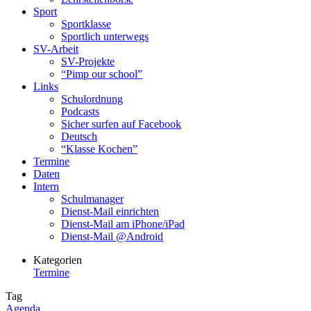
Sport
Sportklasse
Sportlich unterwegs
SV-Arbeit
SV-Projekte
“Pimp our school”
Links
Schulordnung
Podcasts
Sicher surfen auf Facebook
Deutsch
“Klasse Kochen”
Termine
Daten
Intern
Schulmanager
Dienst-Mail einrichten
Dienst-Mail am iPhone/iPad
Dienst-Mail @Android
Kategorien
Termine
Tag
Agenda