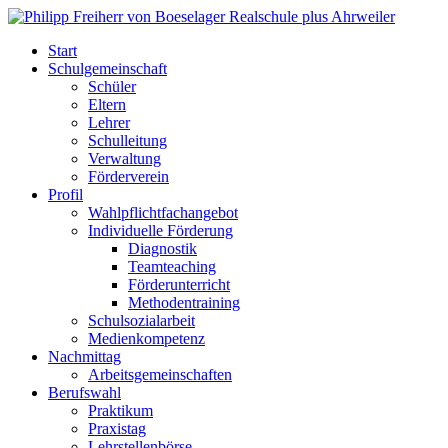
Start
Schulgemeinschaft
Schüler
Eltern
Lehrer
Schulleitung
Verwaltung
Förderverein
Profil
Wahlpflichtfachangebot
Individuelle Förderung
Diagnostik
Teamteaching
Förderunterricht
Methodentraining
Schulsozialarbeit
Medienkompetenz
Nachmittag
Arbeitsgemeinschaften
Berufswahl
Praktikum
Praxistag
Lehrstellenbörse