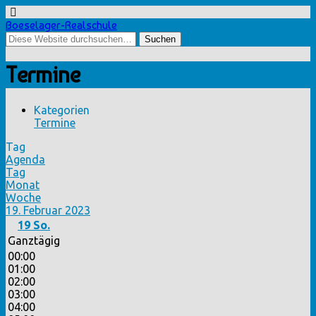
Boeselager-Realschule
Termine
Kategorien
Termine
Tag
Agenda
Tag
Monat
Woche
19. Februar 2023
19
So.
Ganztägig
00:00
01:00
02:00
03:00
04:00