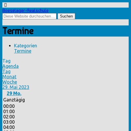
Boeselager-Realschule
Termine
Kategorien
Termine
Tag
Agenda
Tag
Monat
Woche
29. Mai 2023
29
Mo.
Ganztägig
00:00
01:00
02:00
03:00
04:00