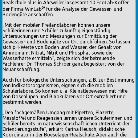
Realschule plus in Ahrweiler insgesamt 10 EcoLab-Koffer
®
der Firma WinLab
für die Analyse der Gewässer- und
Bodengüte anschaffen.
„Mit den mobilen Freilandlaboren können unsere
Schülerinnen und Schüler zukünftig eigenständig
Untersuchungen und Messungen zur Ermittlung der
Gewässer- und Bodengüte vor Ort durchführen. So lassen
sich pH-Werte von Boden und Wasser, der Gehalt von
Ammonium, Nitrat, Nitrit und Phosphat sowie die
Wasserhärte ermitteln“, zeigte sich der betreuende
Fachlehrer Dr. Thomas Schröer ganz begeistert von der
Neuanschaffung.
Auch für biologische Untersuchungen, z. B. zur Bestimmung
von Indikatororganismen, eignen sich die mobilen
Schülerlabore. So können u. a. Kleinstlebewesen mit Hilfe
von Dosenlupen und Binokularen vor Ort extrahiert und
bestimmt werden.
„Den fachgemäßen Umgang mit Pipetten, Pinzette,
Messlöffel und Reagenzien lernen unsere Schülerinnen und
Schüler bereits im naturwissenschaftlichen Unterricht der
Orientierungsstufe“, erklärt Karina Heusch, didaktische
Koordinatorin der Boeselager-Realschule. Aber auch die