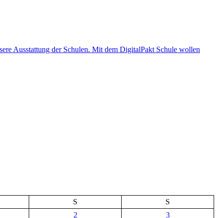
S
S
2
3