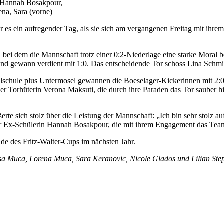
: Hannah Bosakpour,
ena, Sara (vorne)
 es ein aufregender Tag, als sie sich am vergangenen Freitag mit ihr
ei dem die Mannschaft trotz einer 0:2-Niederlage eine starke Moral be
d gewann verdient mit 1:0. Das entscheidende Tor schoss Lina Schmitz,
Realschule plus Untermosel gewannen die Boeselager-Kickerinnen mit 2
er Torhüterin Verona Maksuti, die durch ihre Paraden das Tor sauber h
rte sich stolz über die Leistung der Mannschaft: „Ich bin sehr stolz au
r Ex-Schülerin Hannah Bosakpour, die mit ihrem Engagement das Team 
de des Fritz-Walter-Cups im nächsten Jahr.
lisa Muca, Lorena Muca, Sara Keranovic, Nicole Glados und Lilian St