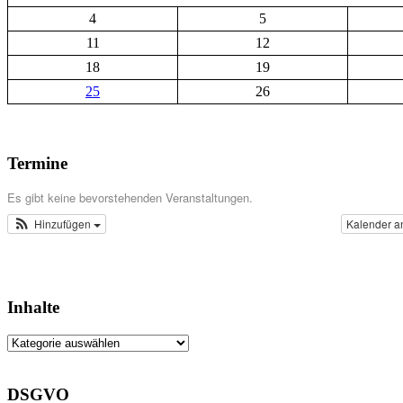
4
5
11
12
18
19
25
26
Termine
Es gibt keine bevorstehenden Veranstaltungen.
Hinzufügen
Kalender a
Inhalte
Inhalte
DSGVO