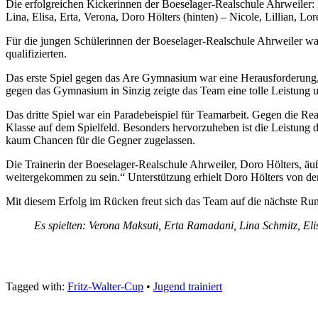
Die erfolgreichen Kickerinnen der Boeselager-Realschule Ahrweiler
Lina, Elisa, Erta, Verona, Doro Hölters (hinten) – Nicole, Lillian, Lor
Für die jungen Schülerinnen der Boeselager-Realschule Ahrweiler war
qualifizierten.
Das erste Spiel gegen das Are Gymnasium war eine Herausforderung, b
gegen das Gymnasium in Sinzig zeigte das Team eine tolle Leistung un
Das dritte Spiel war ein Paradebeispiel für Teamarbeit. Gegen die 
Klasse auf dem Spielfeld. Besonders hervorzuheben ist die Leistung d
kaum Chancen für die Gegner zugelassen.
Die Trainerin der Boeselager-Realschule Ahrweiler, Doro Hölters, äuße
weitergekommen zu sein.“ Unterstützung erhielt Doro Hölters von de
Mit diesem Erfolg im Rücken freut sich das Team auf die nächste Run
Es spielten: Verona Maksuti, Erta Ramadani, Lina Schmitz, E
Tagged with:
Fritz-Walter-Cup
•
Jugend trainiert