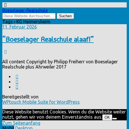
Boeselager-Realschule
Tags › KG Heimersheim
11. Februar 2026
“Boeselager Realschule alaaf!”
All content Copyright by Philipp Freiherr von Boeselager
Realschule plus Ahrweiler 2017
Bereitgestellt von
WPtouch Mobile Suite for WordPress
Diese Website benutzt Cookies. Wenn du die Website weiter
nutzt, gehen wir von deinem Einverständnis aus.
OK
Zum Seitenanfang
Mobil
Desktop