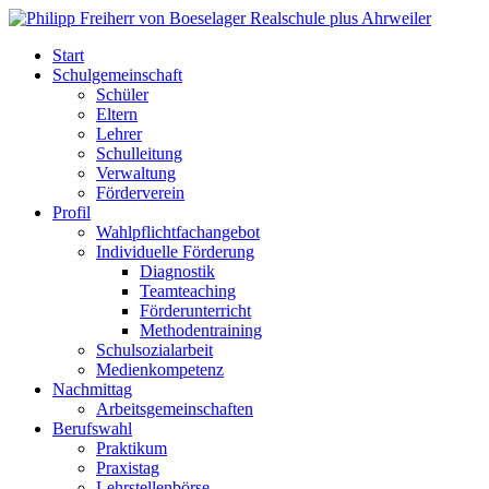
Start
Schulgemeinschaft
Schüler
Eltern
Lehrer
Schulleitung
Verwaltung
Förderverein
Profil
Wahlpflichtfachangebot
Individuelle Förderung
Diagnostik
Teamteaching
Förderunterricht
Methodentraining
Schulsozialarbeit
Medienkompetenz
Nachmittag
Arbeitsgemeinschaften
Berufswahl
Praktikum
Praxistag
Lehrstellenbörse