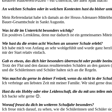
kreativer Halloween-Pizzen – ein Unterricht, der allen Spaß macht!
An welchen Schulen oder in welchen Kontexten hast du bisher unte
Mein Referendariat habe ich damals an der Heuss-Adenauer-Mittelrhein
Bauer-Gesamtschule in Sankt Augustin.
Was ist dir im Unterricht besonders wichtig?
Ein positives Lernklima, denn nur dadurch ist ein gemeinsames Mitei
Wie hast du die ersten acht Wochen an unserer Schule erlebt?
Ich habe mich von Anfang an sehr wohlgefühlt und wurde ganz herzli
mir der Start relativ einfach.
Gab es etwas, das dich hier besonders überrascht oder positiv beein
Trotz der Flut und den daraus resultierenden Schäden an den ganzen (
und die Schülerinnen und Schüler halten sich an die Regeln.
Was machst du gerne in deiner Freizeit, wenn du nicht in der Schul
Ich verbringe am liebsten Zeit mit meiner Familie. Wir sind gerne dra
Hast du ein Hobby oder eine Leidenschaft, die du mit uns teilen mö
Ich backe sehr gerne 😊.
Worauf freust du dich im weiteren Schuljahr besonders?
Ich freue mich darauf, zu sehen, wie die Schülerinnen und Schüler si