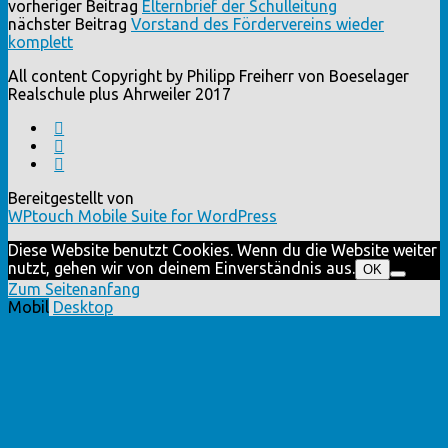
vorheriger Beitrag
Elternbrief der Schulleitung
nächster Beitrag
Vorstand des Fördervereins wieder
komplett
All content Copyright by Philipp Freiherr von Boeselager
Realschule plus Ahrweiler 2017
Bereitgestellt von
WPtouch Mobile Suite for WordPress
Diese Website benutzt Cookies. Wenn du die Website weiter
nutzt, gehen wir von deinem Einverständnis aus.
OK
Zum Seitenanfang
Mobil
Desktop