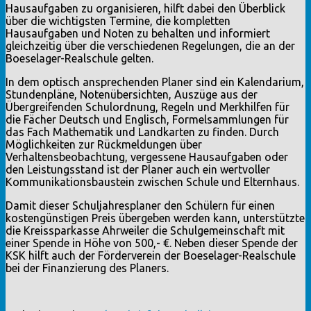
Hausaufgaben zu organisieren, hilft dabei den Überblick
über die wichtigsten Termine, die kompletten
Hausaufgaben und Noten zu behalten und informiert
gleichzeitig über die verschiedenen Regelungen, die an der
Boeselager-Realschule gelten.
In dem optisch ansprechenden Planer sind ein Kalendarium,
Stundenpläne, Notenübersichten, Auszüge aus der
Übergreifenden Schulordnung, Regeln und Merkhilfen für
die Fächer Deutsch und Englisch, Formelsammlungen für
das Fach Mathematik und Landkarten zu finden. Durch
Möglichkeiten zur Rückmeldungen über
Verhaltensbeobachtung, vergessene Hausaufgaben oder
den Leistungsstand ist der Planer auch ein wertvoller
Kommunikationsbaustein zwischen Schule und Elternhaus.
Damit dieser Schuljahresplaner den Schülern für einen
kostengünstigen Preis übergeben werden kann, unterstützte
die Kreissparkasse Ahrweiler die Schulgemeinschaft mit
einer Spende in Höhe von 500,- €. Neben dieser Spende der
KSK hilft auch der Förderverein der Boeselager-Realschule
bei der Finanzierung des Planers.