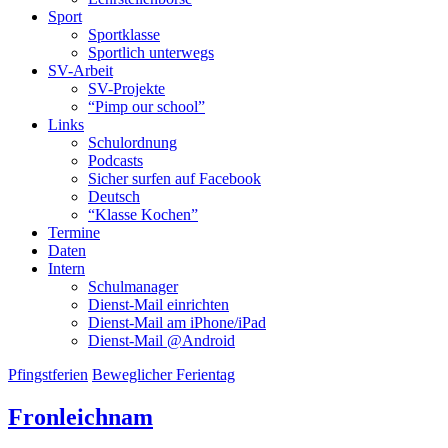
Sport
Sportklasse
Sportlich unterwegs
SV-Arbeit
SV-Projekte
“Pimp our school”
Links
Schulordnung
Podcasts
Sicher surfen auf Facebook
Deutsch
“Klasse Kochen”
Termine
Daten
Intern
Schulmanager
Dienst-Mail einrichten
Dienst-Mail am iPhone/iPad
Dienst-Mail @Android
Pfingstferien
Beweglicher Ferientag
Fronleichnam