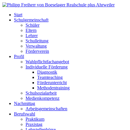
Start
Schulgemeinschaft
Schüler
Eltern
Lehrer
Schulleitung
Verwaltung
Förderverein
Profil
Wahlpflichtfachangebot
Individuelle Förderung
Diagnostik
Teamteaching
Förderunterricht
Methodentraining
Schulsozialarbeit
Medienkompetenz
Nachmittag
Arbeitsgemeinschaften
Berufswahl
Praktikum
Praxistag
Lehrstellenbörse