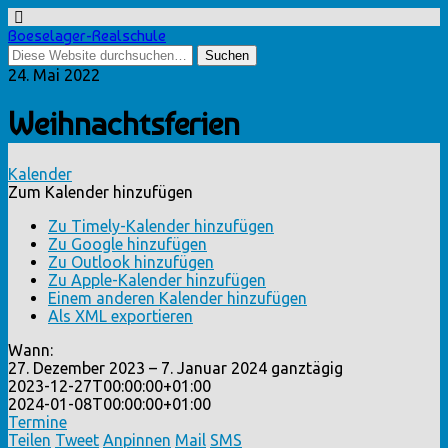
Boeselager-Realschule
24. Mai 2022
Weihnachtsferien
Kalender
Zum Kalender hinzufügen
Zu Timely-Kalender hinzufügen
Zu Google hinzufügen
Zu Outlook hinzufügen
Zu Apple-Kalender hinzufügen
Einem anderen Kalender hinzufügen
Als XML exportieren
Wann:
27. Dezember 2023 – 7. Januar 2024
ganztägig
2023-12-27T00:00:00+01:00
2024-01-08T00:00:00+01:00
Termine
Teilen
Tweet
Anpinnen
Mail
SMS