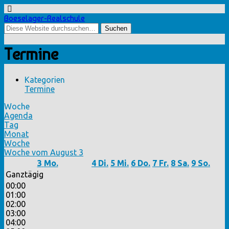
Boeselager-Realschule
Termine
Kategorien
Termine
Woche
Agenda
Tag
Monat
Woche
Woche vom August 3
3
Mo.
4
Di.
5
Mi.
6
Do.
7
Fr.
8
Sa.
9
So.
Ganztägig
00:00
01:00
02:00
03:00
04:00