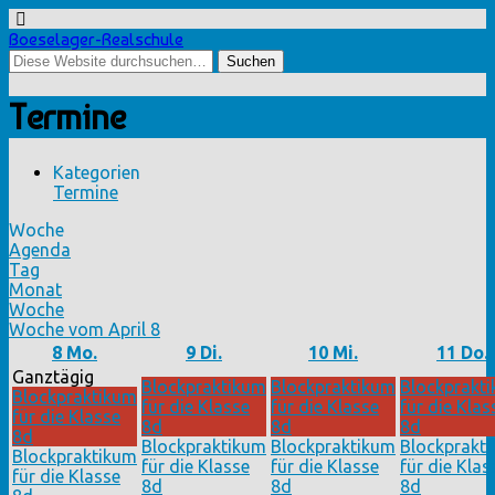
Boeselager-Realschule
Termine
Kategorien
Termine
Woche
Agenda
Tag
Monat
Woche
Woche vom April 8
8
Mo.
9
Di.
10
Mi.
11
Do.
Ganztägig
Blockpraktikum
Blockpraktikum
Blockprakt
Blockpraktikum
für die Klasse
für die Klasse
für die Klas
für die Klasse
8d
8d
8d
8d
Blockpraktikum
Blockpraktikum
Blockprakt
Blockpraktikum
für die Klasse
für die Klasse
für die Klas
für die Klasse
8d
8d
8d