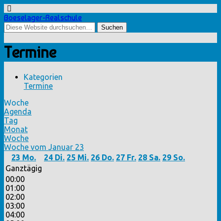
Boeselager-Realschule
Termine
Kategorien
Termine
Woche
Agenda
Tag
Monat
Woche
Woche vom Januar 23
23
Mo.
24
Di.
25
Mi.
26
Do.
27
Fr.
28
Sa.
29
So.
Ganztägig
00:00
01:00
02:00
03:00
04:00