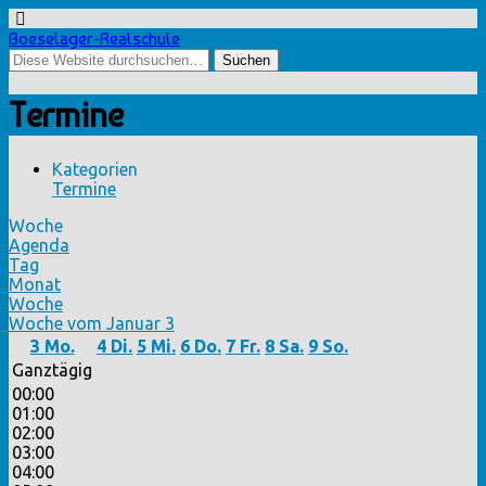
Boeselager-Realschule
Termine
Kategorien
Termine
Woche
Agenda
Tag
Monat
Woche
Woche vom Januar 3
3
Mo.
4
Di.
5
Mi.
6
Do.
7
Fr.
8
Sa.
9
So.
Ganztägig
00:00
01:00
02:00
03:00
04:00