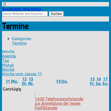
Boeselager-Realschule
Termine
Kategorien
Termine
Woche
Agenda
Tag
Monat
Woche
Woche vom Januar 11
12
13
15
16
17
11
Mo.
14
Do.
Di.
Mi.
Fr.
Sa.
So.
Ganztägig
14:00
Telefonsprechstunde
zur Anmeldung der neuen
Fünftklässler