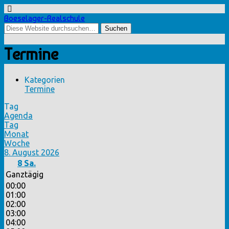
Boeselager-Realschule
Termine
Kategorien
Termine
Tag
Agenda
Tag
Monat
Woche
8. August 2026
8
Sa.
Ganztägig
00:00
01:00
02:00
03:00
04:00