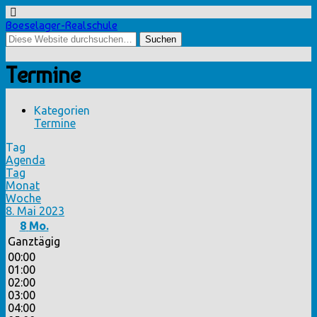
Boeselager-Realschule
Termine
Kategorien
Termine
Tag
Agenda
Tag
Monat
Woche
8. Mai 2023
8
Mo.
Ganztägig
00:00
01:00
02:00
03:00
04:00