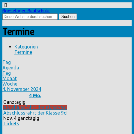
Boeselager-Realschule
Termine
Kategorien
Termine
Tag
Agenda
Tag
Monat
Woche
4. November 2024
4
Mo.
Ganztägig
Abschlussfahrt der Klasse 9d
Abschlussfahrt der Klasse 9d
Nov. 4
ganztägig
Tickets