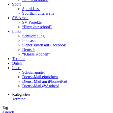
Sport
Sportklasse
Sportlich unterwegs
SV-Arbeit
SV-Projekte
“Pimp our school”
Links
Schulordnung
Podcasts
Sicher surfen auf Facebook
Deutsch
“Klasse Kochen”
Termine
Daten
Intern
Schulmanager
Dienst-Mail einrichten
Dienst-Mail am iPhone/iPad
Dienst-Mail @Android
Kategorien
Termine
Tag
Agenda