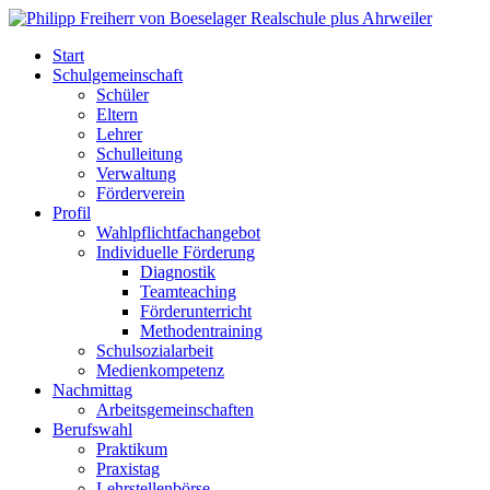
Start
Schulgemeinschaft
Schüler
Eltern
Lehrer
Schulleitung
Verwaltung
Förderverein
Profil
Wahlpflichtfachangebot
Individuelle Förderung
Diagnostik
Teamteaching
Förderunterricht
Methodentraining
Schulsozialarbeit
Medienkompetenz
Nachmittag
Arbeitsgemeinschaften
Berufswahl
Praktikum
Praxistag
Lehrstellenbörse