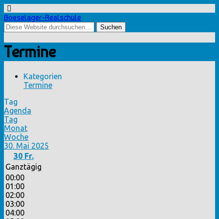
Boeselager-Realschule
Termine
Kategorien
Termine
Tag
Agenda
Tag
Monat
Woche
30. Mai 2025
30
Fr.
Ganztägig
00:00
01:00
02:00
03:00
04:00