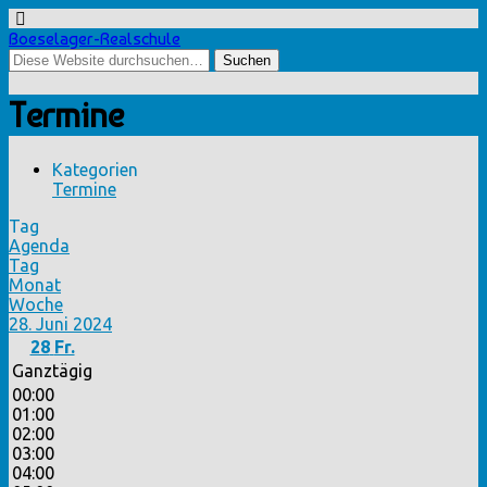
Boeselager-Realschule
Termine
Kategorien
Termine
Tag
Agenda
Tag
Monat
Woche
28. Juni 2024
28
Fr.
Ganztägig
00:00
01:00
02:00
03:00
04:00