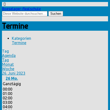
Boeselager-Realschule
Termine
Kategorien
Termine
Tag
Agenda
Tag
Monat
Woche
26. Juni 2023
26
Mo.
Ganztägig
00:00
01:00
02:00
03:00
04:00