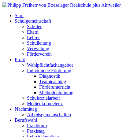
Start
Schulgemeinschaft
Schüler
Eltern
Lehrer
Schulleitung
Verwaltung
Förderverein
Profil
Wahlpflichtfachangebot
Individuelle Förderung
Diagnostik
Teamteaching
Förderunterricht
Methodentraining
Schulsozialarbeit
Medienkompetenz
Nachmittag
Arbeitsgemeinschaften
Berufswahl
Praktikum
Praxistag
Lehrstellenbörse