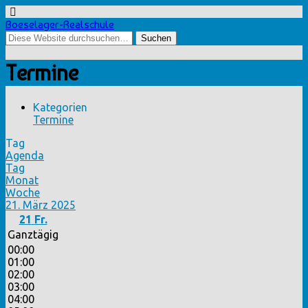
Boeselager-Realschule
Termine
Kategorien
Termine
Tag
Agenda
Tag
Monat
Woche
21. März 2025
21
Fr.
Ganztägig
00:00
01:00
02:00
03:00
04:00