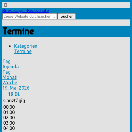
Boeselager-Realschule
Termine
Kategorien
Termine
Tag
Agenda
Tag
Monat
Woche
19. Mai 2026
19
Di.
Ganztägig
00:00
01:00
02:00
03:00
04:00