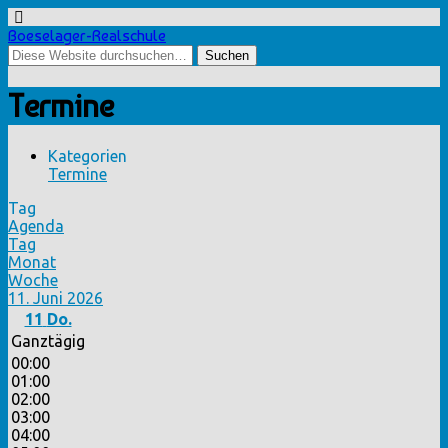
Boeselager-Realschule
Termine
Kategorien
Termine
Tag
Agenda
Tag
Monat
Woche
11. Juni 2026
11
Do.
Ganztägig
00:00
01:00
02:00
03:00
04:00