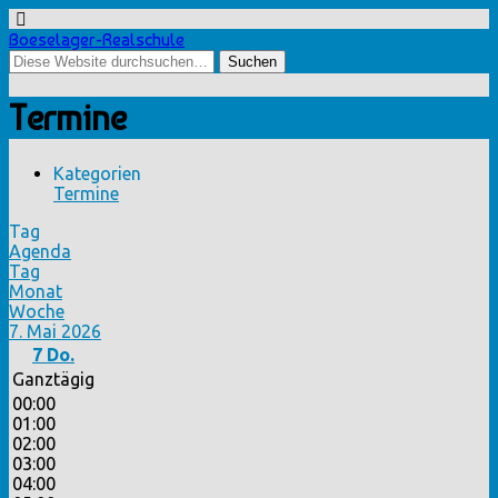
Boeselager-Realschule
Termine
Kategorien
Termine
Tag
Agenda
Tag
Monat
Woche
7. Mai 2026
7
Do.
Ganztägig
00:00
01:00
02:00
03:00
04:00