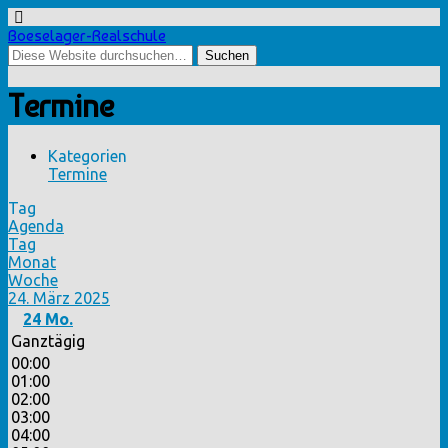
Boeselager-Realschule
Termine
Kategorien
Termine
Tag
Agenda
Tag
Monat
Woche
24. März 2025
24
Mo.
Ganztägig
00:00
01:00
02:00
03:00
04:00