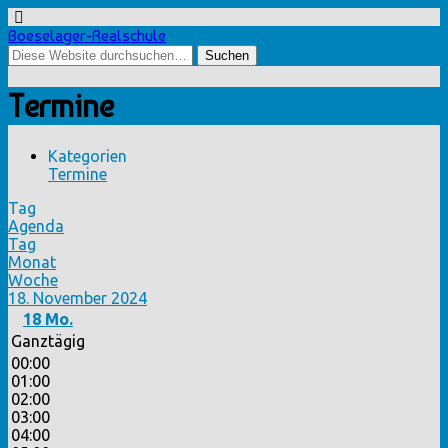
Boeselager-Realschule
Termine
Kategorien
Termine
Tag
Agenda
Tag
Monat
Woche
18. November 2024
18
Mo.
Ganztägig
00:00
01:00
02:00
03:00
04:00