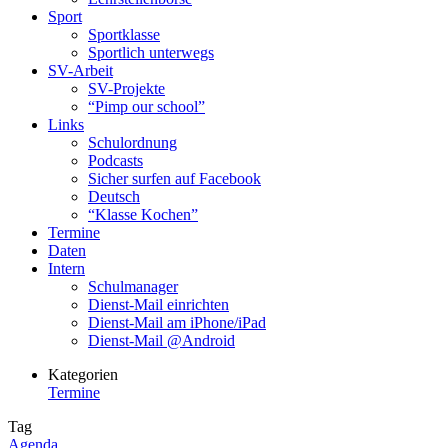
Sport
Sportklasse
Sportlich unterwegs
SV-Arbeit
SV-Projekte
“Pimp our school”
Links
Schulordnung
Podcasts
Sicher surfen auf Facebook
Deutsch
“Klasse Kochen”
Termine
Daten
Intern
Schulmanager
Dienst-Mail einrichten
Dienst-Mail am iPhone/iPad
Dienst-Mail @Android
Kategorien
Termine
Tag
Agenda