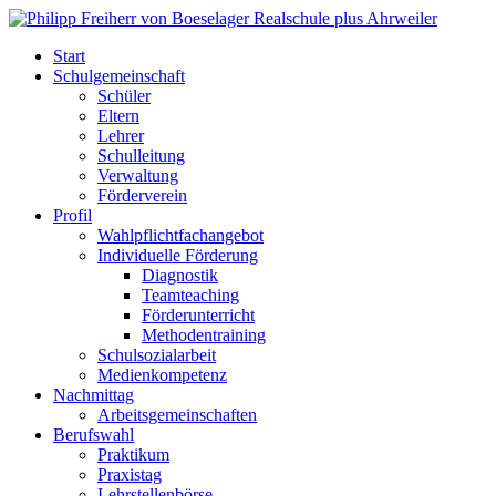
Start
Schulgemeinschaft
Schüler
Eltern
Lehrer
Schulleitung
Verwaltung
Förderverein
Profil
Wahlpflichtfachangebot
Individuelle Förderung
Diagnostik
Teamteaching
Förderunterricht
Methodentraining
Schulsozialarbeit
Medienkompetenz
Nachmittag
Arbeitsgemeinschaften
Berufswahl
Praktikum
Praxistag
Lehrstellenbörse