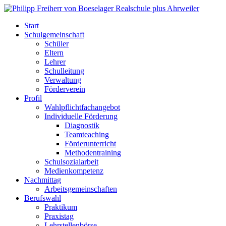
Start
Schulgemeinschaft
Schüler
Eltern
Lehrer
Schulleitung
Verwaltung
Förderverein
Profil
Wahlpflichtfachangebot
Individuelle Förderung
Diagnostik
Teamteaching
Förderunterricht
Methodentraining
Schulsozialarbeit
Medienkompetenz
Nachmittag
Arbeitsgemeinschaften
Berufswahl
Praktikum
Praxistag
Lehrstellenbörse