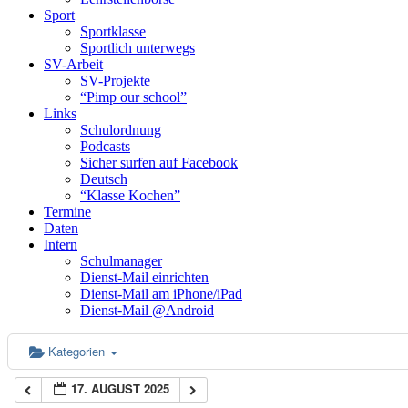
Sport
Sportklasse
Sportlich unterwegs
SV-Arbeit
SV-Projekte
“Pimp our school”
Links
Schulordnung
Podcasts
Sicher surfen auf Facebook
Deutsch
“Klasse Kochen”
Termine
Daten
Intern
Schulmanager
Dienst-Mail einrichten
Dienst-Mail am iPhone/iPad
Dienst-Mail @Android
Kategorien
17. AUGUST 2025