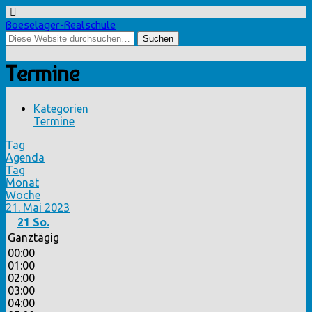
Boeselager-Realschule
Termine
Kategorien
Termine
Tag
Agenda
Tag
Monat
Woche
21. Mai 2023
21
So.
Ganztägig
00:00
01:00
02:00
03:00
04:00