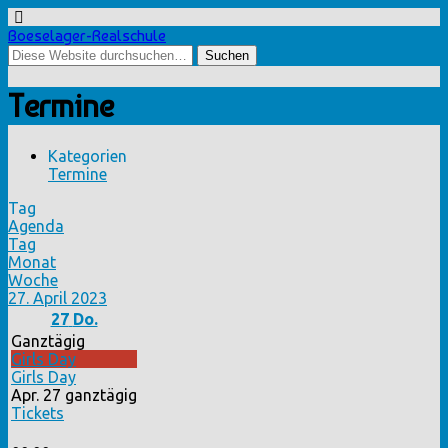
Boeselager-Realschule
Termine
Kategorien
Termine
Tag
Agenda
Tag
Monat
Woche
27. April 2023
27
Do.
Ganztägig
Girls Day
Girls Day
Apr. 27
ganztägig
Tickets