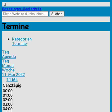
Boeselager-Realschule
Termine
Kategorien
Termine
Tag
Agenda
Tag
Monat
Woche
11. Mai 2022
11
Mi.
Ganztägig
00:00
01:00
02:00
03:00
04:00