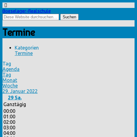
Boeselager-Realschule
Termine
Kategorien
Termine
Tag
Agenda
Tag
Monat
Woche
29. Januar 2022
29
Sa.
Ganztägig
00:00
01:00
02:00
03:00
04:00